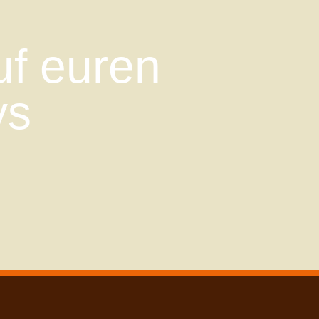
uf euren
ys