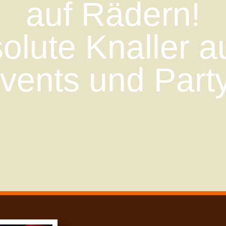
auf Rädern!
olute Knaller a
vents und Part