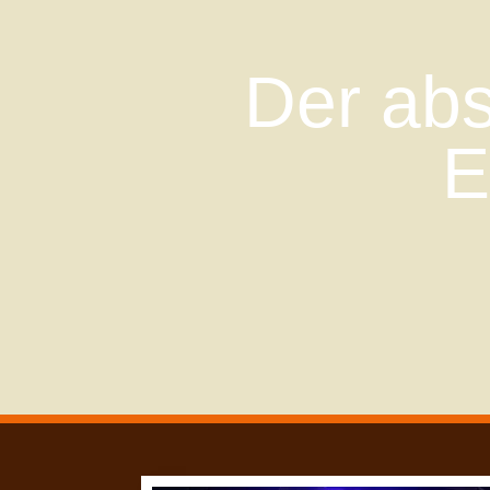
Der abs
E