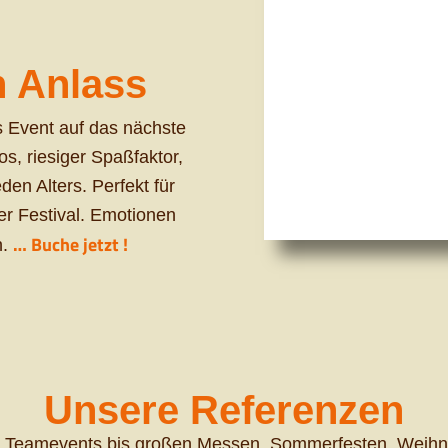
n Anlass
s Event auf das nächste
os, riesiger Spaßfaktor,
en Alters. Perfekt für
er Festival. Emotionen
… Buche jetzt !
n.
Unsere Referenzen
en Teamevents bis großen Messen, Sommerfesten, Weihn